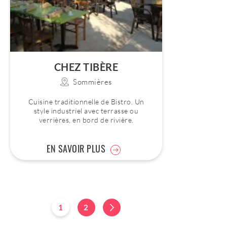
CHEZ TIBÈRE
Sommières
Cuisine traditionnelle de Bistro. Un
style industriel avec terrasse ou
verrières, en bord de rivière.
EN SAVOIR PLUS
1
2