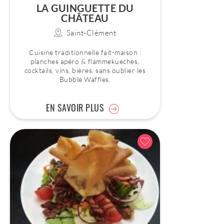
LA GUINGUETTE DU
CHÂTEAU
Saint-Clément
Cuisine traditionnelle fait-maison :
planches apéro & flammekueches,
cocktails, vins, bières, sans oublier les
Bubble Waffles.
EN SAVOIR PLUS