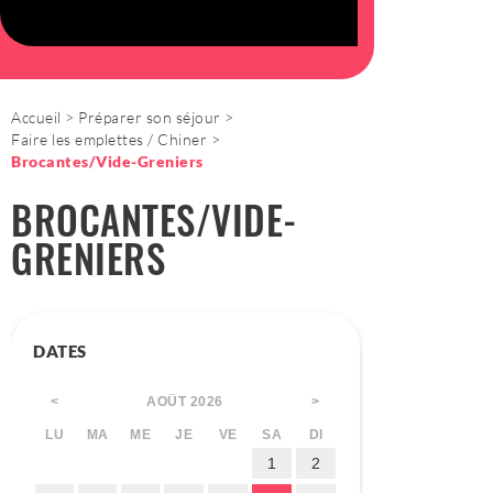
Accueil
Préparer son séjour
Faire les emplettes / Chiner
Brocantes/Vide-Greniers
BROCANTES/VIDE-
GRENIERS
DATES
AOÛT
2026
<
>
LU
MA
ME
JE
VE
SA
DI
1
2