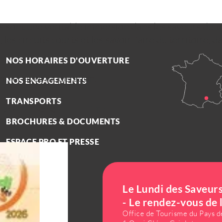
s sont une véritable immersion dans les saveurs du te
 les circuits courts et les savoir-faire du territoire
NOS HORAIRES D'OUVERTURE
sommer avec modération.
NOS ENGAGEMENTS
TRANSPORTS
 CARNET DE VOYAGE
BROCHURES & DOCUMENTS
ESPACE PRO ET PRESSE
Le Lundi des Saveur
- Le rendez-vous de 
Office de Tourisme du Pays 