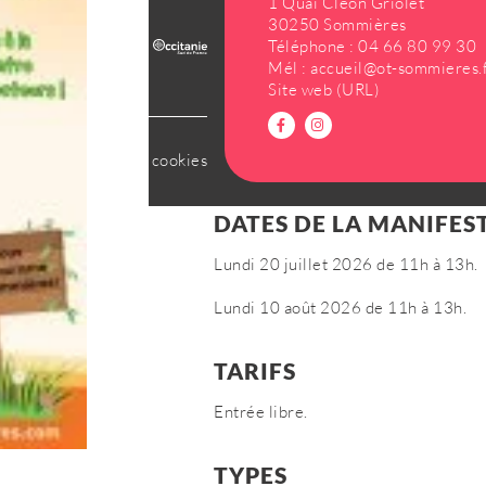
1 Quai Cléon Griolet
30250 Sommières
Téléphone :
04 66 80 99 30
Mél :
accueil@ot-sommieres.
Site web (URL)
tialité
Gestion des cookies
DATES DE LA MANIFES
Lundi 20 juillet 2026 de 11h à 13h.
Lundi 10 août 2026 de 11h à 13h.
TARIFS
Entrée libre.
TYPES