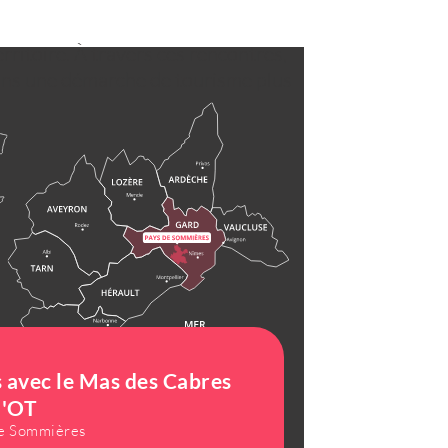
rritoire. À travers ces rencontres,
, dans une démarche de tourisme plus
s avec le Mas des Cabres
l'OT
de Sommières