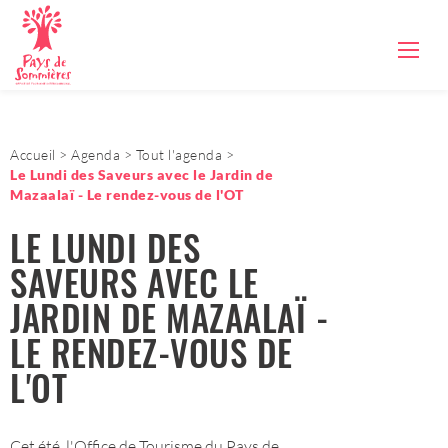
Accueil
Agenda
Tout l'agenda
Le Lundi des Saveurs avec le Jardin de
Mazaalaï - Le rendez-vous de l'OT
LE LUNDI DES
SAVEURS AVEC LE
JARDIN DE MAZAALAÏ -
LE RENDEZ-VOUS DE
L'OT
Cet été, l'Office de Tourisme du Pays de