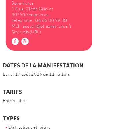
Sommières
1 Quai Cléon Griolet
30250 Sommières
Téléphone :
04 66 80 99 30
Mél :
accueil@ot-sommieres.fr
Site web (URL)
DATES DE LA MANIFESTATION
Lundi 17 août 2026 de 11h à 13h.
TARIFS
Entrée libre.
TYPES
Distractions et loisirs