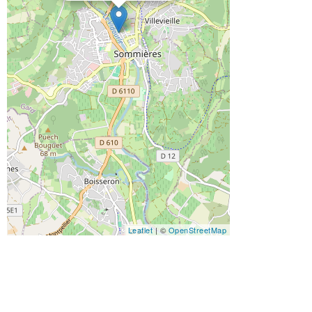
Leaflet
| ©
OpenStreetMap