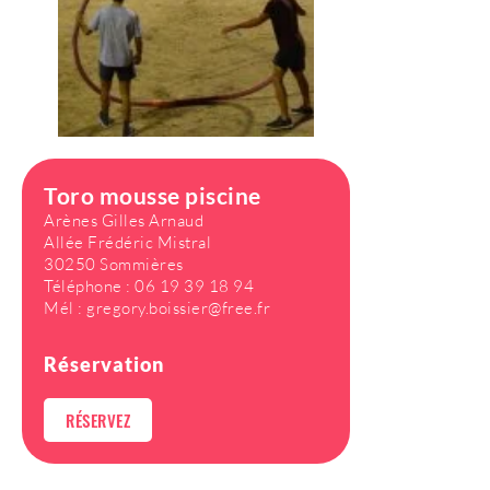
Toro mousse piscine
Arènes Gilles Arnaud
Allée Frédéric Mistral
30250 Sommières
Téléphone :
06 19 39 18 94
Mél :
gregory.boissier@free.fr
Réservation
RÉSERVEZ