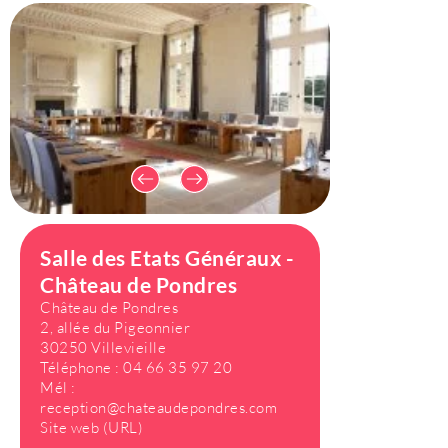
Salle des Etats Généraux -
Château de Pondres
Château de Pondres
2, allée du Pigeonnier
30250 Villevieille
Téléphone :
04 66 35 97 20
Mél :
reception@chateaudepondres.com
Site web (URL)