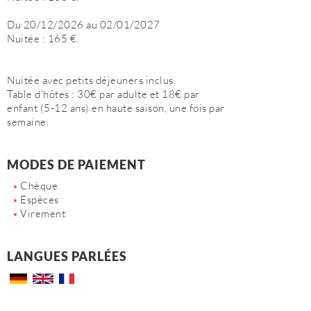
Du 20/12/2026 au 02/01/2027
Nuitée : 165 €.
Nuitée avec petits déjeuners inclus.
Table d'hôtes : 30€ par adulte et 18€ par
enfant (5-12 ans) en haute saison, une fois par
semaine.
MODES DE PAIEMENT
Chèque
Espèces
Virement
LANGUES PARLÉES