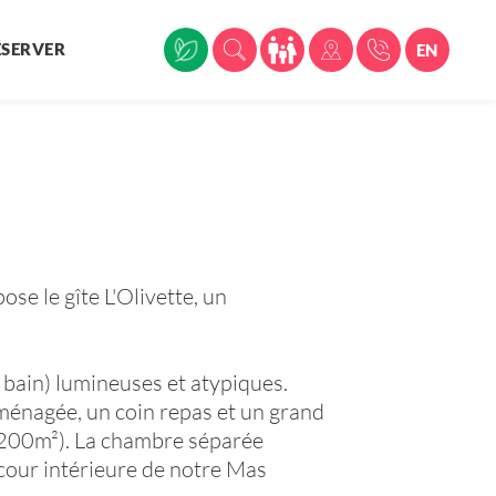
ÉSERVER
EN
se le gîte L'Olivette, un
e bain) lumineuses et atypiques.
aménagée, un coin repas et un grand
f (200m²). La chambre séparée
a cour intérieure de notre Mas