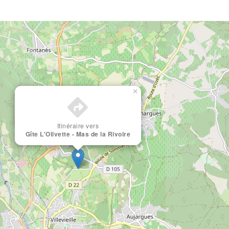
×
Itinéraire vers
Gîte L'Olivette - Mas de la Rivoire