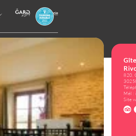
tialité
Gestion des cookies
Gîte
Riv
820, 
30250
Télép
Mél :
Site 