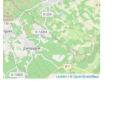
Leaflet
| ©
OpenStreetMap