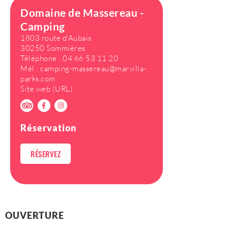
Domaine de Massereau -
Camping
1803 route d'Aubais
30250 Sommières
Téléphone :
04 66 53 11 20
Mél :
camping-massereau@marvilla-
parks.com
Site web (URL)
Réservation
RÉSERVEZ
OUVERTURE