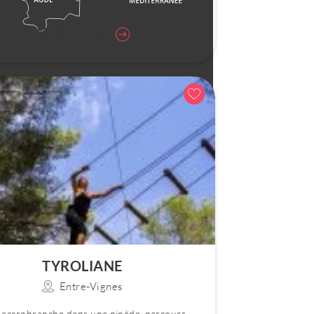
EN SAVOIR PLUS
TYROLIANE
Entre-Vignes
 accrobranche dans une pinède, parcours