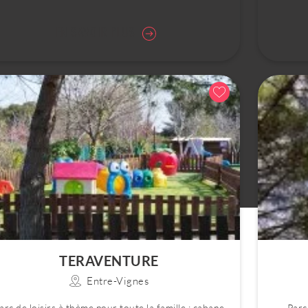
EN SAVOIR PLUS
tialité
Gestion des cookies
TERAVENTURE
Entre-Vignes
arc de loisirs à thème pour toute la famille : cabane
Parc