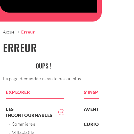
Accueil
Erreur
ERREUR
OUPS !
La page demandée n'existe pas ou plus...
EXPLORER
S'INSPIRER
LES
AVENTURES
INCONTOURNABLES
Sommières
CURIOSITÉS
Villevieille