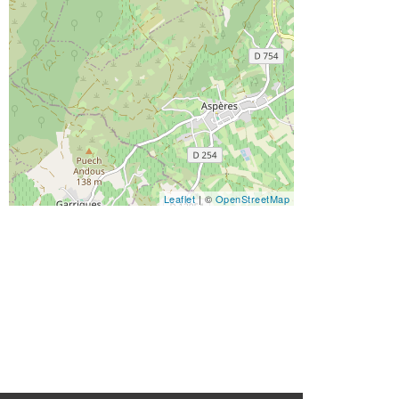
Leaflet
| ©
OpenStreetMap