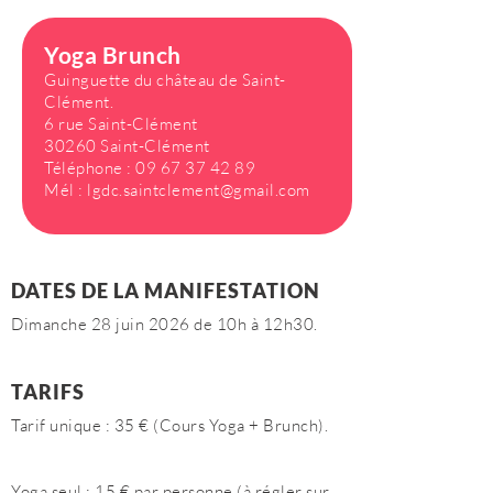
Yoga Brunch
Guinguette du château de Saint-
Clément.
6 rue Saint-Clément
30260 Saint-Clément
Téléphone :
09 67 37 42 89
Mél :
lgdc.saintclement@gmail.com
DATES DE LA MANIFESTATION
Dimanche 28 juin 2026 de 10h à 12h30.
TARIFS
Tarif unique : 35 € (Cours Yoga + Brunch).
Yoga seul : 15 € par personne (à régler sur