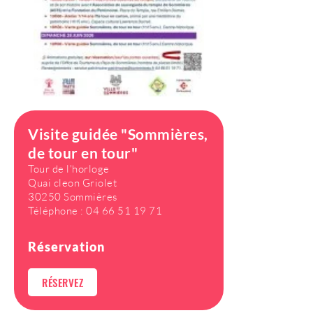
Visite guidée "Sommières,
de tour en tour"
Tour de l'horloge
Quai cleon Griolet
30250 Sommières
Téléphone :
04 66 51 19 71
Réservation
RÉSERVEZ