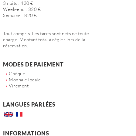
3 nuits : 420 €
Week-end : 320 €
Semaine : 820 €.
Tout compris. Les tarifs sont nets de toute
charge. Montant total à régler lors de la
réservation.
MODES DE PAIEMENT
Chèque
Monnaie locale
Virement
LANGUES PARLÉES
INFORMATIONS