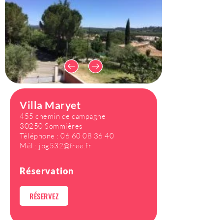
Villa Maryet
455 chemin de campagne
30250 Sommières
Téléphone :
06 60 08 36 40
Mél :
jpg532@free.fr
Réservation
RÉSERVEZ