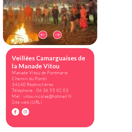
Veillées Camarguaises de
la Manade Vitou
Manade Vitou de Fontmarie
Chemin du Pontil
34160 Restinclières
Téléphone :
06 36 55 82 03
Mél :
vitou.nicolas@hotmail.fr
Site web (URL)