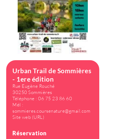
Urban Trail de Sommières
- 1ere édition
Rue Eugène Rouché
30250 Sommières
Téléphone :
06 75 23 86 60
Mél :
sommieres.coursenature@gmail.com
Site web (URL)
Réservation