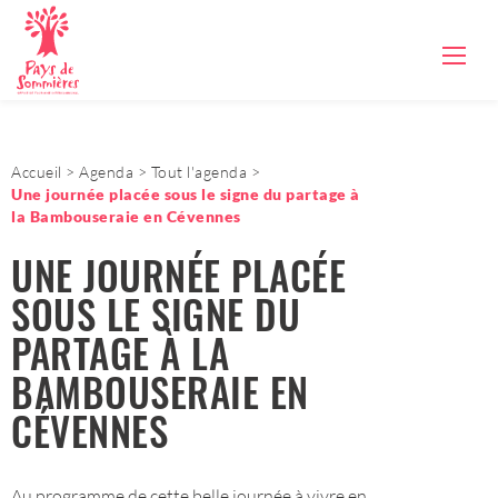
Accueil
Agenda
Tout l'agenda
Une journée placée sous le signe du partage à
la Bambouseraie en Cévennes
UNE JOURNÉE PLACÉE
SOUS LE SIGNE DU
PARTAGE À LA
BAMBOUSERAIE EN
CÉVENNES
Au programme de cette belle journée à vivre en