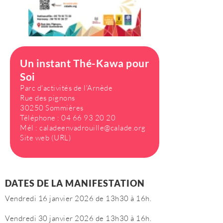
Un instant Thé-Kawa pour
Soi
Parc d'activités de l'Arnède
Rue des pignons
30250 Sommières
Téléphone :
04 66 93 20 20
Mél :
caladeenvadrouille@calade.org
Site web (URL)
DATES DE LA MANIFESTATION
Vendredi 16 janvier 2026 de 13h30 à 16h.
Vendredi 30 janvier 2026 de 13h30 à 16h.