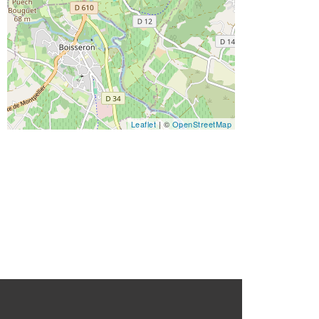
Leaflet
| ©
OpenStreetMap