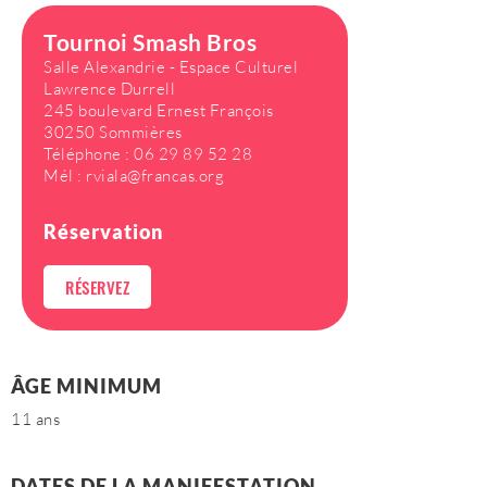
Tournoi Smash Bros
Salle Alexandrie - Espace Culturel
Lawrence Durrell
245 boulevard Ernest François
30250 Sommières
Téléphone :
06 29 89 52 28
Mél :
rviala@francas.org
Réservation
RÉSERVEZ
ÂGE MINIMUM
11 ans
DATES DE LA MANIFESTATION