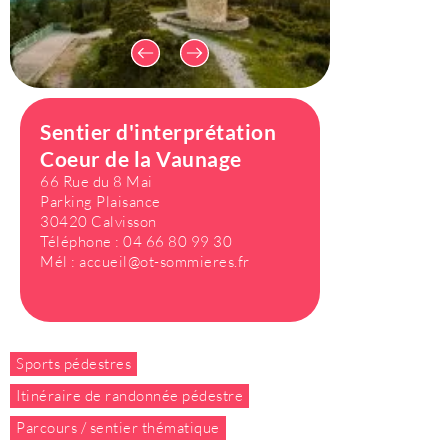
Sentier d'interprétation
Coeur de la Vaunage
66 Rue du 8 Mai
Parking Plaisance
30420 Calvisson
Téléphone :
04 66 80 99 30
Mél :
accueil@ot-sommieres.fr
Sports pédestres
Itinéraire de randonnée pédestre
Parcours / sentier thématique