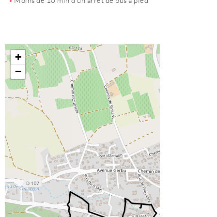
Moins de 10 min d’un arrêt de bus à pied
+
−