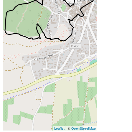
Leaflet
| ©
OpenStreetMap