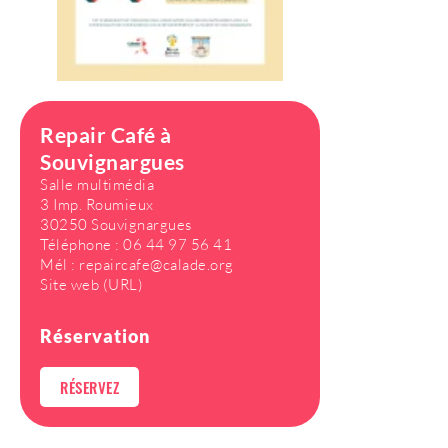
Repair Café à
Souvignargues
Salle multimédia
3 Imp. Roumieux
30250 Souvignargues
Téléphone :
06 44 97 56 41
Mél :
repaircafe@calade.org
Site web (URL)
Réservation
RÉSERVEZ