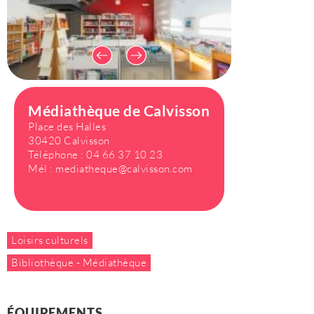
Médiathèque de Calvisson
Place des Halles
30420 Calvisson
Téléphone :
04 66 37 10 23
Mél :
mediatheque@calvisson.com
Loisirs culturels
Bibliothèque - Médiathèque
ÉQUIPEMENTS