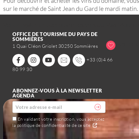
Pour découvrir et acheter les vins du domaine, vou
sur le marché de Saint Jean du Gard le mardi matin.
Venez également découvrir les vins du Mas Mouriès 
OFFICE DE TOURISME DU PAYS DE
SOMMIÈRES
AJOUTER AU
1 Quai Cléon Griolet 30250 Sommières
+33 (0)4 66
80 99 30
ABONNEZ-VOUS À LA NEWSLETTER
AGENDA
En validant votre inscription, vous acceptez
la politique de confidentialité de ce site