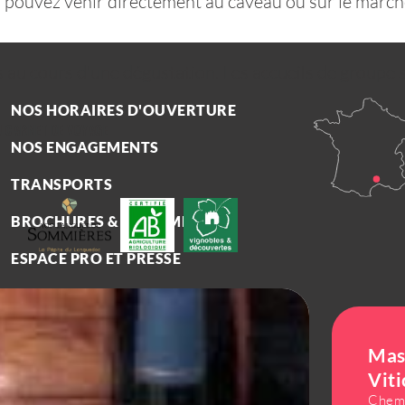
s pouvez venir directement au caveau ou sur le march
au cours d'une dégustation. Les accueils de groupe 
NOS HORAIRES D'OUVERTURE
 CARNET DE VOYAGE
NOS ENGAGEMENTS
TRANSPORTS
BROCHURES & DOCUMENTS
ESPACE PRO ET PRESSE
Mas
Viti
Chemi