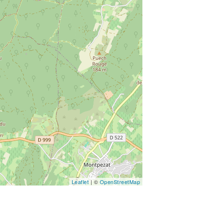
Leaflet
| ©
OpenStreetMap