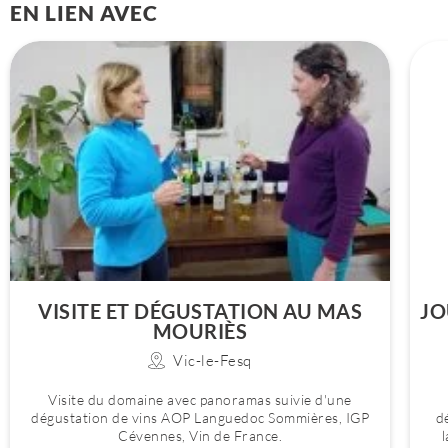
EN LIEN AVEC
VISITE ET DÉGUSTATION AU MAS
JO
MOURIÈS
Vic-le-Fesq
Visite du domaine avec panoramas suivie d'une
dégustation de vins AOP Languedoc Sommières, IGP
d
Cévennes, Vin de France.