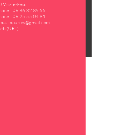
 Vic-le-Fesq
hone :
06 86 32 89 55
hone :
06 25 55 04 81
mas.mouries@gmail.com
web (URL)