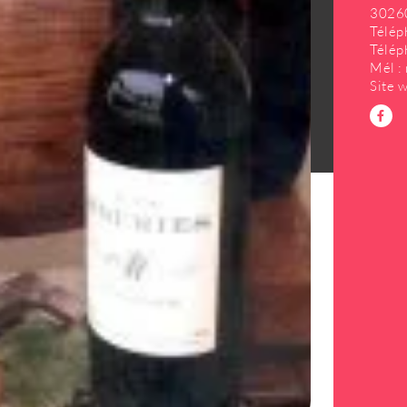
30260
Télép
Télép
Mél :
Site 
tialité
Gestion des cookies