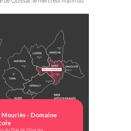
é de Quissac le mercredi matin ou
sont sur rendez-vous.
 Mouriès - Domaine
cole
n du Mas de Mouries