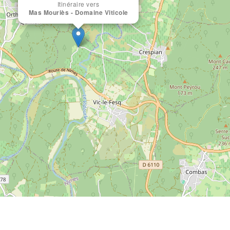
Itinéraire vers
Mas Mouriès - Domaine Viticole