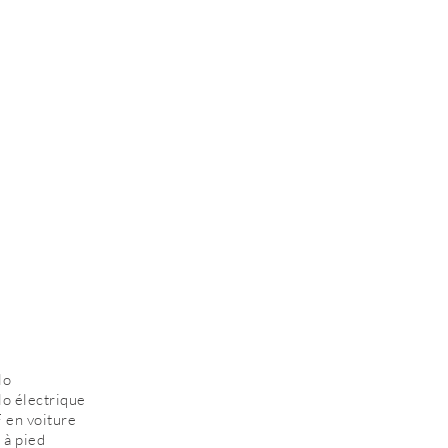
lo
lo électrique
 en voiture
 à pied