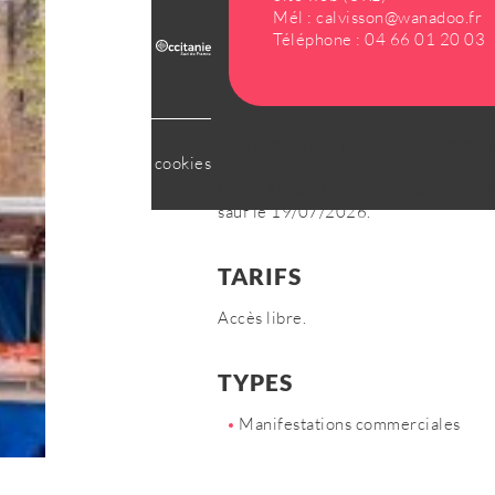
Mél :
calvisson@wanadoo.fr
Téléphone :
04 66 01 20 03
DATES DE LA MANIFES
tialité
Gestion des cookies
Du 01/01 au 31/12 le dimanche de 8
sauf le 19/07/2026.
TARIFS
Accès libre.
TYPES
Manifestations commerciales