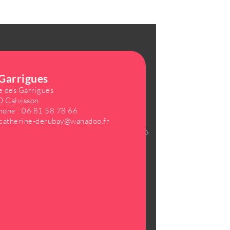
 Garrigues
e des Garrigues
 Calvisson
hone :
06 81 58 78 66
catherine-derubay@wanadoo.fr