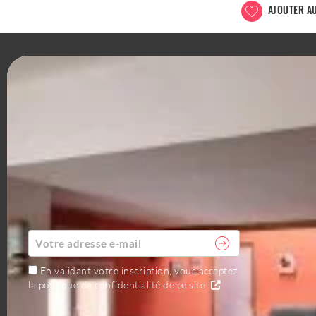
AJOUTER AU
OFFICE DE TOURISME DU PAYS DE
SOMMIÈRES
1 Quai Cléon Griolet 30250 Sommières
+33 (0)4 66
80 99 30
ABONNEZ-VOUS À LA NEWSLETTER
AGENDA
En validant votre inscription, vous acceptez
la politique de confidentialité de ce site