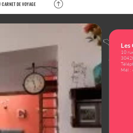
 CARNET DE VOYAGE
NOS HORAIRES D'OUVERTURE
Les
NOS ENGAGEMENTS
10 ru
30420
TRANSPORTS
Télép
Mél :
BROCHURES & DOCUMENTS
ESPACE PRO ET PRESSE