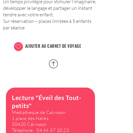
Un temps privilégié pour stimuler l’imaginaire,
développer le langage et partager un instant
tendre avec votre enfant.
Sur réservation – places limitées à 5 enfants
par séance.
AJOUTER AU CARNET DE VOYAGE
Lecture "Éveil des Tout-
petits"
Médiathèque de Calvisson
1 place des Halles
30420 Calvisson
Téléphone :
04 66 37 10 23