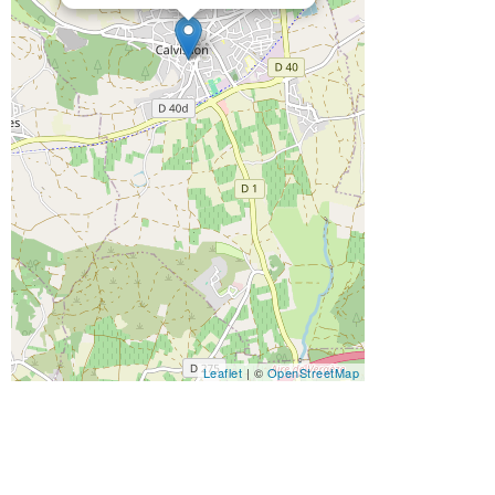
Leaflet
| ©
OpenStreetMap