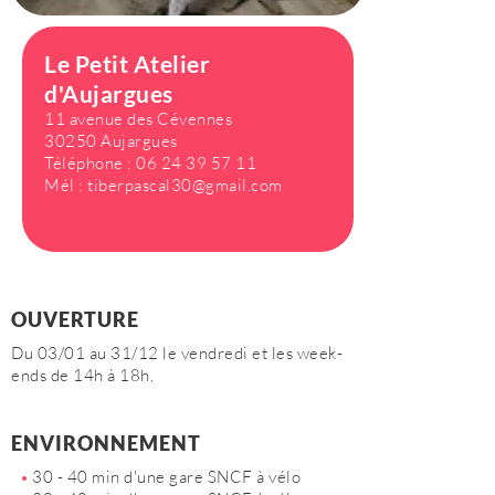
Le Petit Atelier
d'Aujargues
11 avenue des Cévennes
30250 Aujargues
Téléphone :
06 24 39 57 11
Mél :
tiberpascal30@gmail.com
OUVERTURE
Du 03/01 au 31/12 le vendredi et les week-
ends de 14h à 18h.
ENVIRONNEMENT
30 - 40 min d'une gare SNCF à vélo