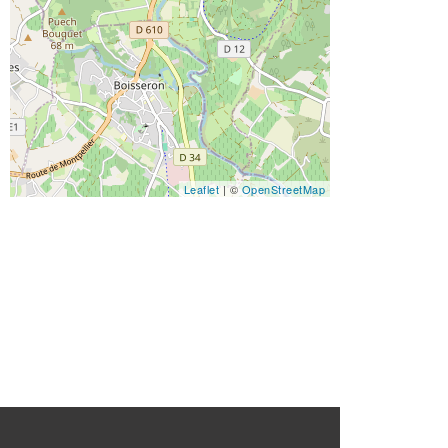
Leaflet
| ©
OpenStreetMap