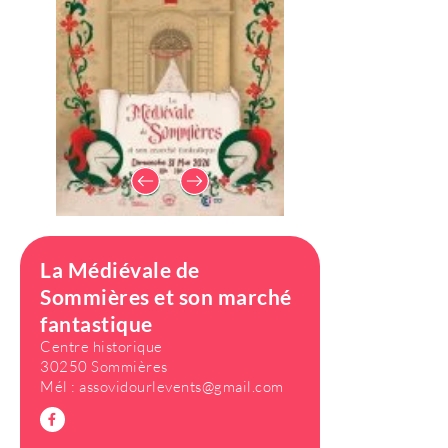
La Médiévale de
Sommières et son marché
fantastique
Centre historique
30250 Sommières
Mél :
assovidourlevents@gmail.com