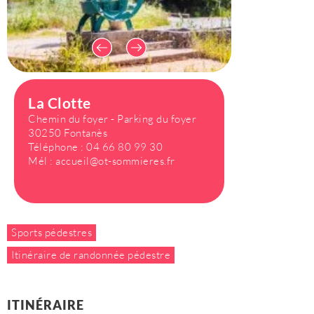
La Clotte
Chemin du foyer - Parking du foyer
30250 Fontanès
Téléphone :
04 66 80 99 30
Mél :
accueil@ot-sommieres.fr
Sports pédestres
Itinéraire de randonnée pédestre
ITINÉRAIRE