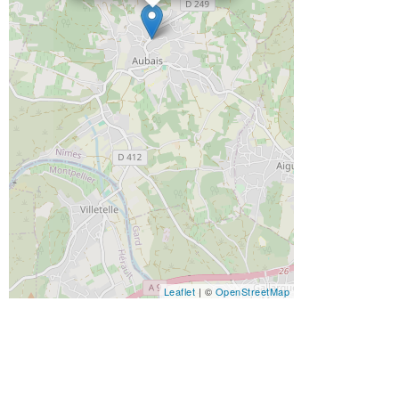
Leaflet
| ©
OpenStreetMap