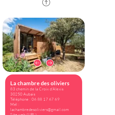
La chambre des oliviers
83 chemin de la Croix d'Alexis
30250 Aubais
Téléphone :
06 88 17 67 69
Mél :
lachambredesoliviers@gmail.com
Site web (URL)