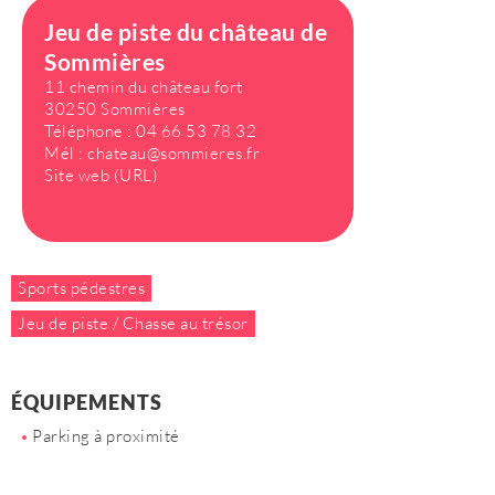
Jeu de piste du château de
Sommières
11 chemin du château fort
30250 Sommières
Téléphone :
04 66 53 78 32
Mél :
chateau@sommieres.fr
Site web (URL)
Sports pédestres
Jeu de piste / Chasse au trésor
ÉQUIPEMENTS
Parking à proximité