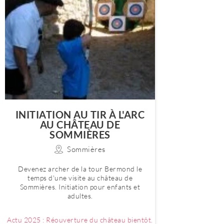
INITIATION AU TIR À L'ARC
AU CHÂTEAU DE
SOMMIÈRES
Sommières
Devenez archer de la tour Bermond le
temps d'une visite au château de
Sommières. Initiation pour enfants et
adultes.
Actu 2025 : Réouverture du château bientôt.