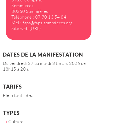
Sommières
30250 Sommières
Téléphone :
07 70 13 54 84
Mél :
faps@faps-sommieres.org
Site web (URL)
DATES DE LA MANIFESTATION
Du vendredi 27 au mardi 31 mars 2026 de
18h15 à 20h.
TARIFS
Plein tarif : 8 €.
TYPES
Culture