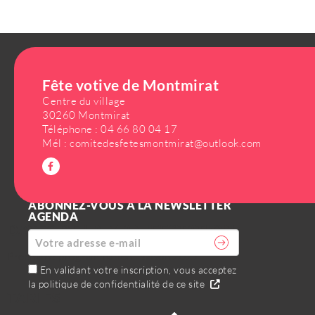
OFFICE DE TOURISME DU PAYS DE
Fête votive de Montmirat
SOMMIÈRES
Centre du village
1 Quai Cléon Griolet 30250 Sommières
30260 Montmirat
Téléphone :
04 66 80 04 17
+33 (0)4 66
Mél :
comitedesfetesmontmirat@outlook.com
80 99 30
ABONNEZ-VOUS À LA NEWSLETTER
AGENDA
DATES DE LA MANIFESTATION
Prochaine programmation : saison 2027
En validant votre inscription, vous acceptez
la politique de confidentialité de ce site
TARIFS