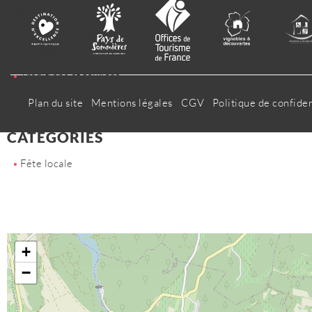
Accès libre.
TYPES
Traditions et folklore
Plan du site
Mentions légales
CGV
Politique de confiden
CATÉGORIES
Fête locale
+
−