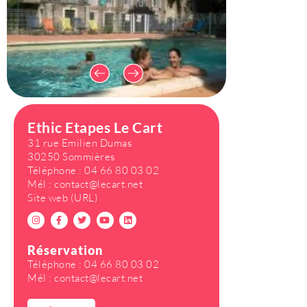
Ethic Etapes Le Cart
31 rue Emilien Dumas
30250 Sommières
Téléphone :
04 66 80 03 02
Mél :
contact@lecart.net
Site web (URL)
Réservation
Téléphone : 04 66 80 03 02
Mél : contact@lecart.net