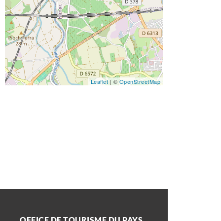
Leaflet
| ©
OpenStreetMap
OFFICE DE TOURISME DU PAYS