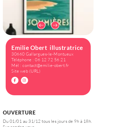
Emilie Obert illustratrice
30660 Gallargues-le-Montueux
Téléphone :
06 12 72 56 21
Mél :
contact@emilie-obert.fr
Site web (URL)
OUVERTURE
Du 01/01 au 31/12 tous les jours de 9h à 18h.
Sur rendez-vous.