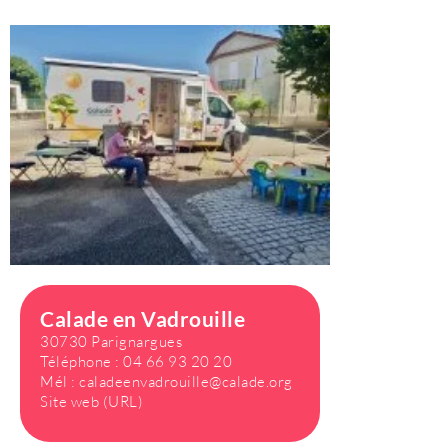
Calade en Vadrouille
30730 Parignargues
Téléphone :
04 66 93 20 20
Mél :
caladeenvadrouille@calade.org
Site web (URL)