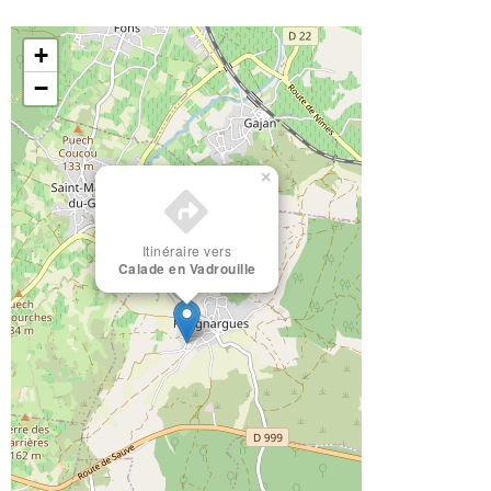
+
−
×
Itinéraire vers
Calade en Vadrouille