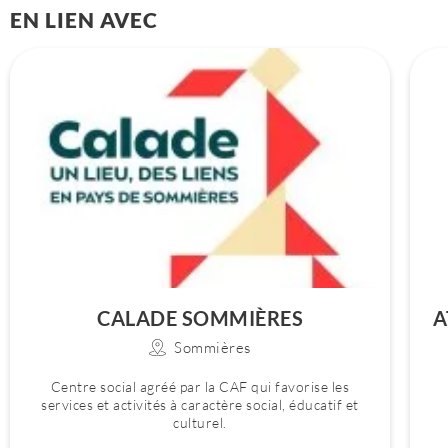
EN LIEN AVEC
CALADE SOMMIÈRES
A
Sommières
Centre social agréé par la CAF qui favorise les
services et activités à caractère social, éducatif et
culturel.