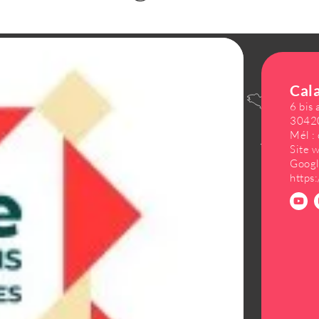
NOS HORAIRES D'OUVERTURE
Cal
6 bis
NOS ENGAGEMENTS
30420
Mél :
TRANSPORTS
Site 
Googl
BROCHURES & DOCUMENTS
https
ESPACE PRO ET PRESSE