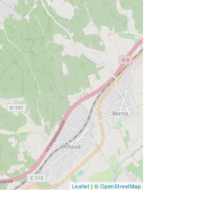
Leaflet
| ©
OpenStreetMap