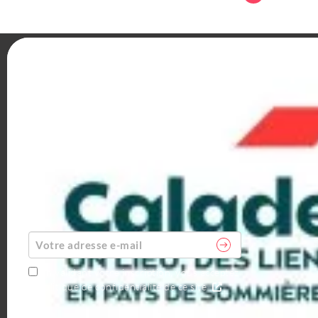
OFFICE DE TOURISME DU PAYS DE
SOMMIÈRES
1 Quai Cléon Griolet 30250 Sommières
+33 (0)4 66
80 99 30
ABONNEZ-VOUS À LA NEWSLETTER
AGENDA
En validant votre inscription, vous acceptez
la politique de confidentialité de ce site