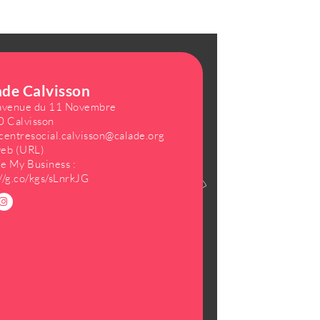
ade Calvisson
 avenue du 11 Novembre
 Calvisson
centresocial.calvisson@calade.org
web (URL)
e My Business :
://g.co/kgs/sLnrkJG