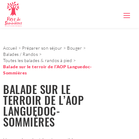
Accueil
Préparer son séjour
Bouger
Balades / Randos
Toutes les balades & randos à pied
Balade sur le terroir de l’AOP Languedoc-
Sommières
BALADE SUR LE
TERROIR DE L’AOP
LANGUEDOC-
SOMMIÈRES