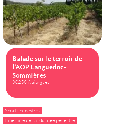
Balade sur le terroir de
l’AOP Languedoc-
Sommières
30250 Aujargues
Sports pédestres
Itinéraire de randonnée pédestre