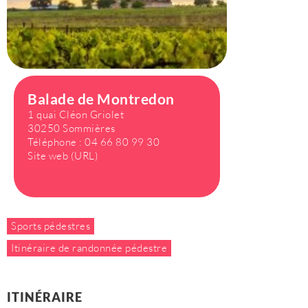
Balade de Montredon
1 quai Cléon Griolet
30250 Sommières
Téléphone :
04 66 80 99 30
Site web (URL)
Sports pédestres
Itinéraire de randonnée pédestre
ITINÉRAIRE