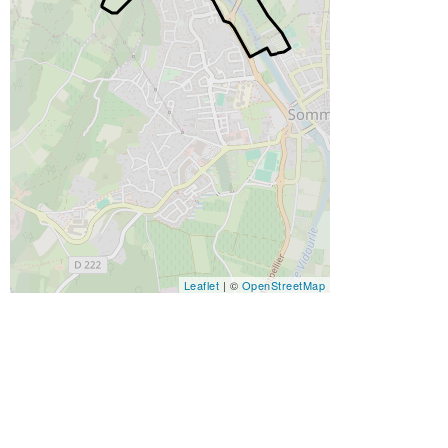
Leaflet
| ©
OpenStreetMap