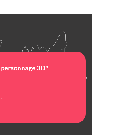
e personnage 3D"
fr