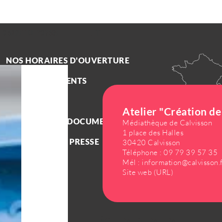
 CARNET DE VOYAGE
NOS HORAIRES D'OUVERTURE
NOS ENGAGEMENTS
TRANSPORTS
Atelier "Création d
BROCHURES & DOCUMENTS
Médiathèque de Calvisson
1 place des Halles
ESPACE PRO ET PRESSE
30420 Calvisson
Téléphone :
09 79 39 57 35
Mél :
information@calvisson.
Site web (URL)
ÂGE MINIMUM