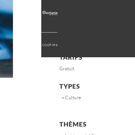
8 ans
DATES DE LA MANIFES
Du jeudi 23 au vendredi 24 juillet 
tialité
Gestion des cookies
TARIFS
Gratuit.
TYPES
Culture
THÈMES