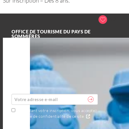
Sur inscription – Dès 8 ans.
AJOUTER AU
OFFICE DE TOURISME DU PAYS DE
SOMMIÈRES
1 Quai Cléon Griolet 30250 Sommières
+33 (0)4 66
80 99 30
ABONNEZ-VOUS À LA NEWSLETTER
AGENDA
En validant votre inscription, vous acceptez
la politique de confidentialité de ce site