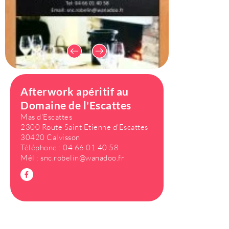
Afterwork apéritif au
Domaine de l'Escattes
Mas d'Escattes
2300 Route Saint Etienne d'Escattes
30420 Calvisson
Téléphone :
04 66 01 40 58
Mél :
snc.robelin@wanadoo.fr