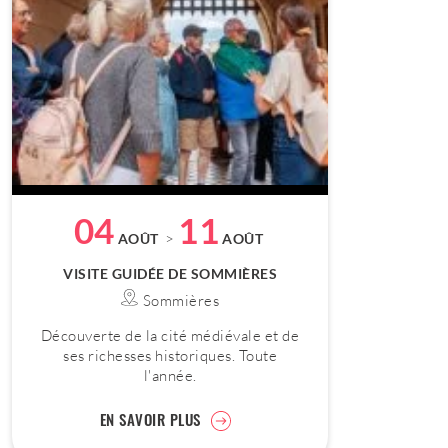
04
11
>
AOÛT
AOÛT
VISITE GUIDÉE DE SOMMIÈRES
Sommières
Découverte de la cité médiévale et de
ses richesses historiques. Toute
l'année.
EN SAVOIR PLUS