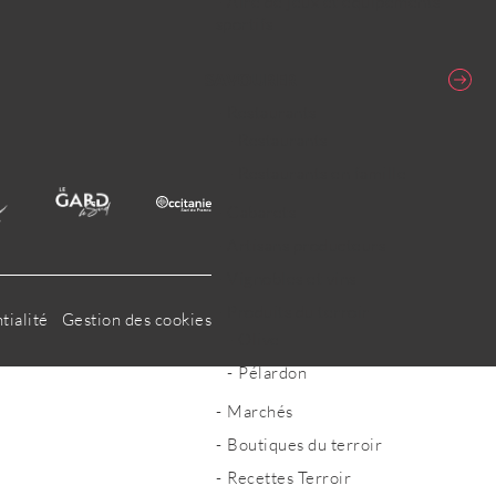
Aire de jeux et équipements
sportifs
SAVOURER
Restaurants
Restaurants
Restaurants en famille
Cabarets
Artisans producteurs
Vignobles et vins
Produits du terroir
tialité
Gestion des cookies
Olive
Pélardon
Marchés
Boutiques du terroir
Recettes Terroir