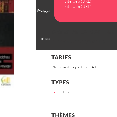
Site web (URL)
Site web (URL)
DATES DE LA MANIFES
tialité
Gestion des cookies
Du 12/06 au 31/10/2026 le jeudi, v
TARIFS
Plein tarif : à partir de 4 €.
TYPES
Culture
THÈMES