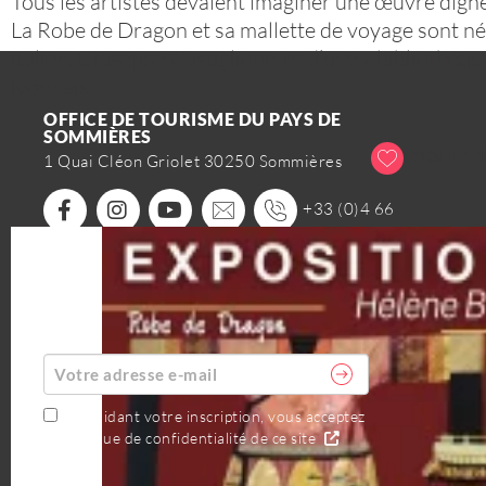
Tous les artistes devaient imaginer une œuvre digne
La Robe de Dragon et sa mallette de voyage sont né
italien, Giuseppe Castiglione, et d’une « bibliothèq
lyonnais.
OFFICE DE TOURISME DU PAYS DE
SOMMIÈRES
AJOUTER AU
1 Quai Cléon Griolet 30250 Sommières
+33 (0)4 66
80 99 30
ABONNEZ-VOUS À LA NEWSLETTER
AGENDA
En validant votre inscription, vous acceptez
la politique de confidentialité de ce site