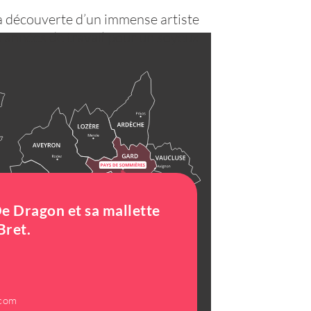
la découverte d’un immense artiste
es années de travail pour un soyeux
e Dragon et sa mallette
Bret.
.com