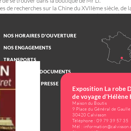
 de se trouver dans la boutique de Mr Li.
es de recherches sur la Chine du XVIIème siècle, de 
ue de chutes de tissus précieux » accumulés lors de s
NOS HORAIRES D'OUVERTURE
 CARNET DE VOYAGE
NOS ENGAGEMENTS
TRANSPORTS
BROCHURES & DOCUMENTS
ESPACE PRO ET PRESSE
Exposition La robe D
de voyage d’Hélène 
Maison du Boutis
9 Place du Général de Gaulle
30420 Calvisson
Téléphone :
09 79 39 57 35
Mél :
information@calvisson