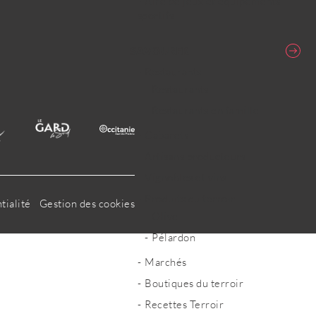
Aire de jeux et équipements
sportifs
SAVOURER
Restaurants
Restaurants
Restaurants en famille
Cabarets
Artisans producteurs
Vignobles et vins
Produits du terroir
tialité
Gestion des cookies
Olive
Pélardon
Marchés
Boutiques du terroir
Recettes Terroir