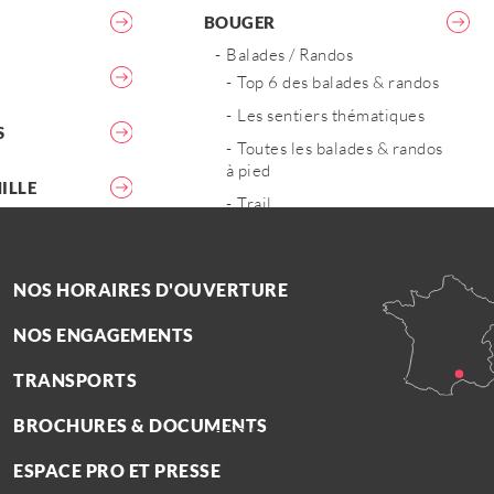
BOUGER
Balades / Randos
Top 6 des balades & randos
Les sentiers thématiques
S
Toutes les balades & randos
à pied
ILLE
Trail
A vélo, à VTT
A cheval
NOS HORAIRES D'OUVERTURE
Au fil de l’eau
NOS ENGAGEMENTS
Parcours aventure
Parcs de loisirs, aquatiques et
TRANSPORTS
animaliers
BROCHURES & DOCUMENTS
Sous terre
Dans les airs
ESPACE PRO ET PRESSE