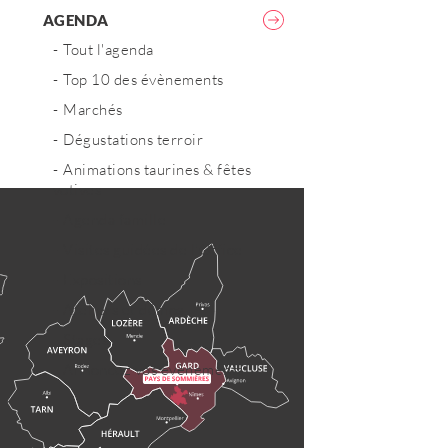
AGENDA
Tout l'agenda
Top 10 des évènements
Marchés
Dégustations terroir
Animations taurines & fêtes
votives
Agenda famille
Visites guidées de l'Office
Expositions
Ateliers et démos
Stages
Annoncez vos évènements