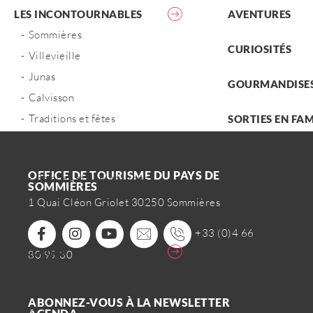
LES INCONTOURNABLES
AVENTURES
Sommières
CURIOSITÉS
Villevieille
Junas
GOURMANDISE
Calvisson
Traditions et fêtes
SORTIES EN FAM
Vignobles et vins
Caves et domaines viticoles
OFFICE DE TOURISME DU PAYS DE
Balades et dégustations
SOMMIÈRES
autour des vignobles
1 Quai Cléon Griolet 30250 Sommières
Agenda autour du vin
+33 (0)4 66
VILLAGES
80 99 30
Aspères
Aujargues
ABONNEZ-VOUS À LA NEWSLETTER